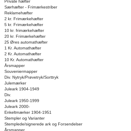
Private hæfter
Særhæfter - Frimærkestriber
Reklamehæfter
2 kr. Frimærkehæfter
5 kr. Frimærkehæfter
10 kr. frimærkehæfter
20 kr. Frimærkehæfter
25 Øres automathæfter
1 Kr. Automathæfter
2 Kr. Automathæfter
10 Kr. Automathæfter
Årsmapper
Souveniermapper
Div. Nytryk/Prøvetryk/Sorttryk
Julemærker
Juleark 1904-1949
Div.
Juleark 1950-1999
Juleark 2000-
Enkeltmærker 1904-1951
Stempler og Varianter
Stemplede/signerede ark og Forsendelser
Årsmapper