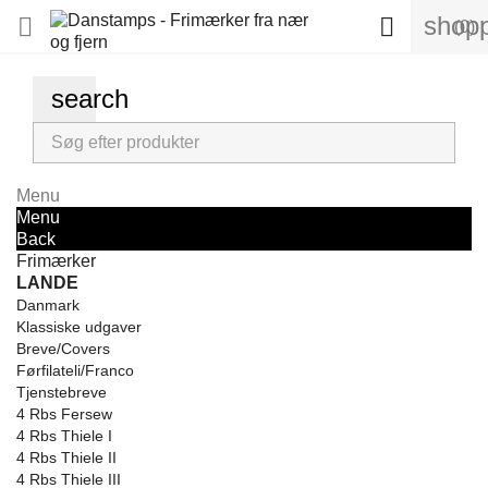
shopp


(0)
search
Menu
Menu
Back
Frimærker
LANDE
Danmark
Klassiske udgaver
Breve/Covers
Førfilateli/Franco
Tjenstebreve
4 Rbs Fersew
4 Rbs Thiele I
4 Rbs Thiele II
4 Rbs Thiele III