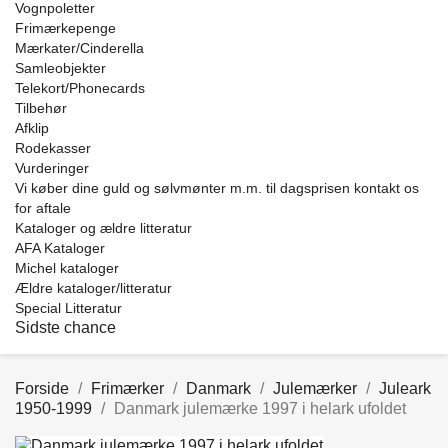
Vognpoletter
Frimærkepenge
Mærkater/Cinderella
Samleobjekter
Telekort/Phonecards
Tilbehør
Afklip
Rodekasser
Vurderinger
Vi køber dine guld og sølvmønter m.m. til dagsprisen kontakt os
for aftale
Kataloger og ældre litteratur
AFA Kataloger
Michel kataloger
Ældre kataloger/litteratur
Special Litteratur
Sidste chance
Forside
Frimærker
Danmark
Julemærker
Juleark
1950-1999
Danmark julemærke 1997 i helark ufoldet