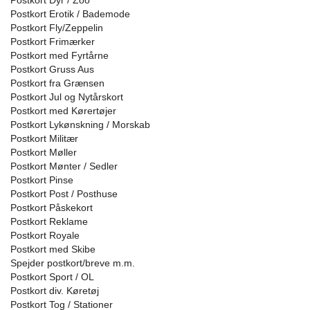
Postkort Dyr / Zoo
Postkort Erotik / Bademode
Postkort Fly/Zeppelin
Postkort Frimærker
Postkort med Fyrtårne
Postkort Gruss Aus
Postkort fra Grænsen
Postkort Jul og Nytårskort
Postkort med Kørertøjer
Postkort Lykønskning / Morskab
Postkort Militær
Postkort Møller
Postkort Mønter / Sedler
Postkort Pinse
Postkort Post / Posthuse
Postkort Påskekort
Postkort Reklame
Postkort Royale
Postkort med Skibe
Spejder postkort/breve m.m.
Postkort Sport / OL
Postkort div. Køretøj
Postkort Tog / Stationer