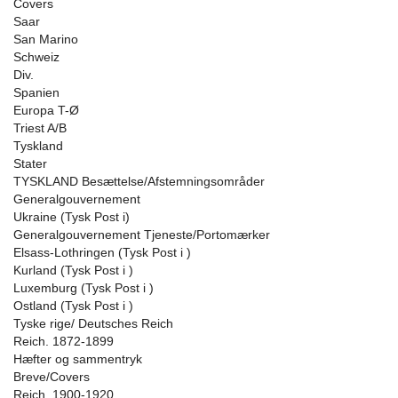
Covers
Saar
San Marino
Schweiz
Div.
Spanien
Europa T-Ø
Triest A/B
Tyskland
Stater
TYSKLAND Besættelse/Afstemningsområder
Generalgouvernement
Ukraine (Tysk Post i)
Generalgouvernement Tjeneste/Portomærker
Elsass-Lothringen (Tysk Post i )
Kurland (Tysk Post i )
Luxemburg (Tysk Post i )
Ostland (Tysk Post i )
Tyske rige/ Deutsches Reich
Reich. 1872-1899
Hæfter og sammentryk
Breve/Covers
Reich. 1900-1920