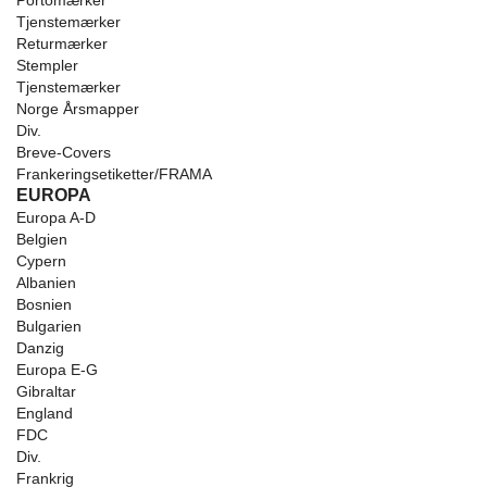
Portomærker
Tjenstemærker
Returmærker
Stempler
Tjenstemærker
Norge Årsmapper
Div.
Breve-Covers
Frankeringsetiketter/FRAMA
EUROPA
Europa A-D
Belgien
Cypern
Albanien
Bosnien
Bulgarien
Danzig
Europa E-G
Gibraltar
England
FDC
Div.
Frankrig