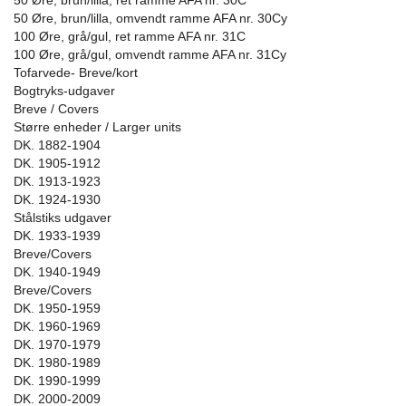
50 Øre, brun/lilla, ret ramme AFA nr. 30C
50 Øre, brun/lilla, omvendt ramme AFA nr. 30Cy
100 Øre, grå/gul, ret ramme AFA nr. 31C
100 Øre, grå/gul, omvendt ramme AFA nr. 31Cy
Tofarvede- Breve/kort
Bogtryks-udgaver
Breve / Covers
Større enheder / Larger units
DK. 1882-1904
DK. 1905-1912
DK. 1913-1923
DK. 1924-1930
Stålstiks udgaver
DK. 1933-1939
Breve/Covers
DK. 1940-1949
Breve/Covers
DK. 1950-1959
DK. 1960-1969
DK. 1970-1979
DK. 1980-1989
DK. 1990-1999
DK. 2000-2009