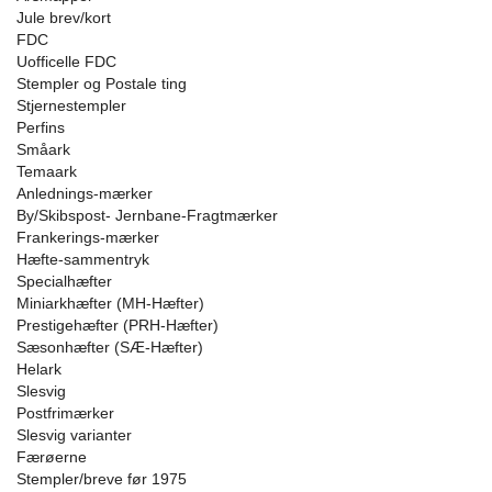
Jule brev/kort
FDC
Uofficelle FDC
Stempler og Postale ting
Stjernestempler
Perfins
Småark
Temaark
Anlednings-mærker
By/Skibspost- Jernbane-Fragtmærker
Frankerings-mærker
Hæfte-sammentryk
Specialhæfter
Miniarkhæfter (MH-Hæfter)
Prestigehæfter (PRH-Hæfter)
Sæsonhæfter (SÆ-Hæfter)
Helark
Slesvig
Postfrimærker
Slesvig varianter
Færøerne
Stempler/breve før 1975