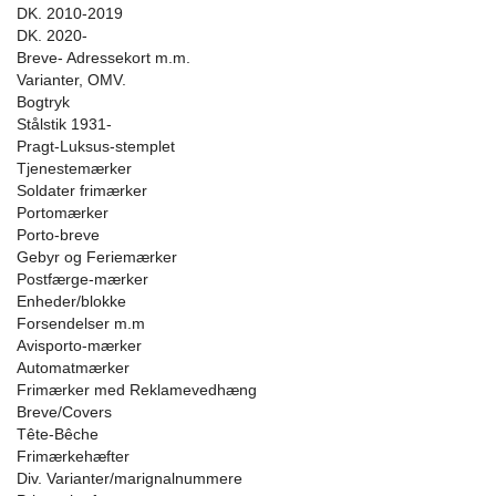
DK. 2010-2019
DK. 2020-
Breve- Adressekort m.m.
Varianter, OMV.
Bogtryk
Stålstik 1931-
Pragt-Luksus-stemplet
Tjenestemærker
Soldater frimærker
Portomærker
Porto-breve
Gebyr og Feriemærker
Postfærge-mærker
Enheder/blokke
Forsendelser m.m
Avisporto-mærker
Automatmærker
Frimærker med Reklamevedhæng
Breve/Covers
Tête-Bêche
Frimærkehæfter
Div. Varianter/marignalnummere