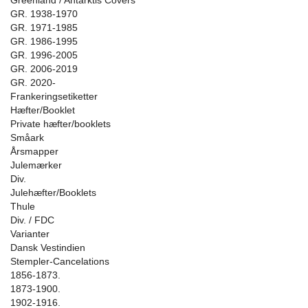
Greenland / Antarktis Covers
GR. 1938-1970
GR. 1971-1985
GR. 1986-1995
GR. 1996-2005
GR. 2006-2019
GR. 2020-
Frankeringsetiketter
Hæfter/Booklet
Private hæfter/booklets
Småark
Årsmapper
Julemærker
Div.
Julehæfter/Booklets
Thule
Div. / FDC
Varianter
Dansk Vestindien
Stempler-Cancelations
1856-1873.
1873-1900.
1902-1916.