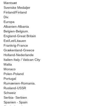
Møntsæt
Svenske Medaljer
Finland/Finland
Div.
Europa
Albanien-Albania
Belgien-Belgium.
England-Great Britain
Est/Let/Litauen
Frankrig-France
Grækenland-Greece
Holland-Nederlande
Italien-Italy / Vatican City
Malta
Monaco
Polen-Poland
Portugal
Rumænien-Romania.
Rusland-USSR
Schweiz
Serbia- Serbien
Spanien - Spain