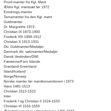
Proof-mønter fra Kgl. Mønt
Ældre Kgl. møntsæt før 1972
Erindrings-mønter
Temamønter fra den Kgl. mønt
Guldmønter
Dr. Margrethe 1972-
Christian IX 1873-1900
Frederik VIII 1908-1912
Christian X 1913-1931
Div. Guldmønter/Medaljer
Danmark div. sølvmønter/Medaljer
Dansk Vestindien/DWI
Færøerne/Faro Islands
Grønland-Greenland
Island/Iceland
Norge/Norway
Norske mønter før møntkonventionen i 1873
Hans 1481-1513
Chrisitan 1513-1523
Inter
Frederik I og Christian II 1524-1533
Christian III 1533-1559