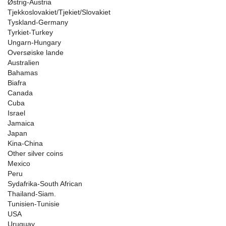
Østrig-Austria
Tjekkoslovakiet/Tjekiet/Slovakiet
Tyskland-Germany
Tyrkiet-Turkey
Ungarn-Hungary
Oversøiske lande
Australien
Bahamas
Biafra
Canada
Cuba
Israel
Jamaica
Japan
Kina-China
Other silver coins
Mexico
Peru
Sydafrika-South African
Thailand-Siam.
Tunisien-Tunisie
USA
Uruguay