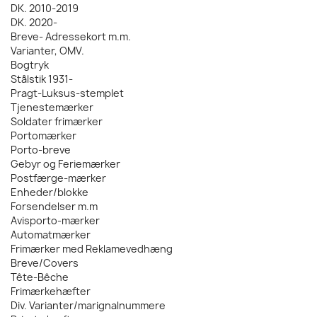
DK. 2010-2019
DK. 2020-
Breve- Adressekort m.m.
Varianter, OMV.
Bogtryk
Stålstik 1931-
Pragt-Luksus-stemplet
Tjenestemærker
Soldater frimærker
Portomærker
Porto-breve
Gebyr og Feriemærker
Postfærge-mærker
Enheder/blokke
Forsendelser m.m
Avisporto-mærker
Automatmærker
Frimærker med Reklamevedhæng
Breve/Covers
Tête-Bêche
Frimærkehæfter
Div. Varianter/marignalnummere