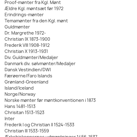
Proof-mønter fra Kgl. Mønt
Ældre Kgl. møntsæt før 1972
Erindrings-mønter
Temamønter fra den Kgl. mønt
Guldmønter
Dr. Margrethe 1972-
Christian IX 1873-1900
Frederik VIII 1908-1912
Christian X 1913-1931
Div. Guldmønter/Medaljer
Danmark div. sølvmønter/Medaljer
Dansk Vestindien/DWI
Færøerne/Faro Islands
Grønland-Greenland
Island/Iceland
Norge/Norway
Norske mønter før møntkonventionen i 1873
Hans 1481-1513
Chrisitan 1513-1523
Inter
Frederik I og Christian II 1524-1533
Christian III 1533-1559
Ærkebiskoppernes udmøntninger 1456-1537