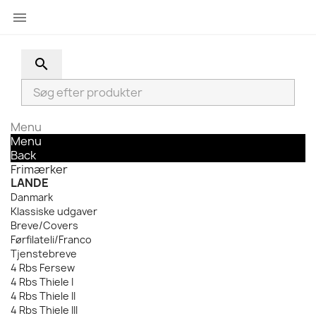

search
Menu
Menu
Back
Frimærker
LANDE
Danmark
Klassiske udgaver
Breve/Covers
Førfilateli/Franco
Tjenstebreve
4 Rbs Fersew
4 Rbs Thiele I
4 Rbs Thiele II
4 Rbs Thiele III