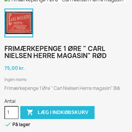
FRIMÆRKEPENGE 1 ØRE " CARL
NIELSEN HERRE MAGASIN" RØD
75,00 kr.
Ingen moms
Frimærkepenge 1 Øre " Carl Nielsen Herre magasin" Blå
Antal

LÆG I INDKØBSKURV

På lager