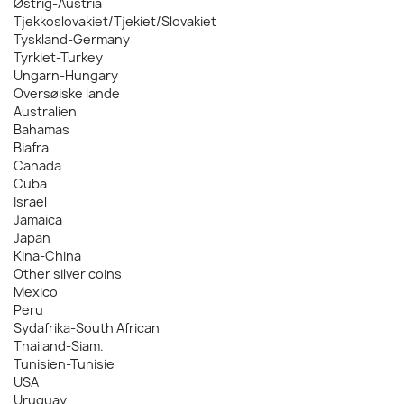
Østrig-Austria
Tjekkoslovakiet/Tjekiet/Slovakiet
Tyskland-Germany
Tyrkiet-Turkey
Ungarn-Hungary
Oversøiske lande
Australien
Bahamas
Biafra
Canada
Cuba
Israel
Jamaica
Japan
Kina-China
Other silver coins
Mexico
Peru
Sydafrika-South African
Thailand-Siam.
Tunisien-Tunisie
USA
Uruguay