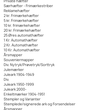
Private hæfter
Særhæfter - Frimærkestriber
Reklamehæfter
2 kr. Frimærkehæfter
5 kr. Frimærkehæfter
10 kr. frimærkehæfter
20 kr. Frimærkehæfter
25 Øres automathæfter
1 Kr. Automathæfter
2 Kr. Automathæfter
10 Kr. Automathæfter
Årsmapper
Souveniermapper
Div. Nytryk/Prøvetryk/Sorttryk
Julemærker
Juleark 1904-1949
Div.
Juleark 1950-1999
Juleark 2000-
Enkeltmærker 1904-1951
Stempler og Varianter
Stemplede/signerede ark og Forsendelser
Årsmapper