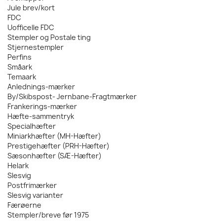
Jule brev/kort
FDC
Uofficelle FDC
Stempler og Postale ting
Stjernestempler
Perfins
Småark
Temaark
Anlednings-mærker
By/Skibspost- Jernbane-Fragtmærker
Frankerings-mærker
Hæfte-sammentryk
Specialhæfter
Miniarkhæfter (MH-Hæfter)
Prestigehæfter (PRH-Hæfter)
Sæsonhæfter (SÆ-Hæfter)
Helark
Slesvig
Postfrimærker
Slesvig varianter
Færøerne
Stempler/breve før 1975