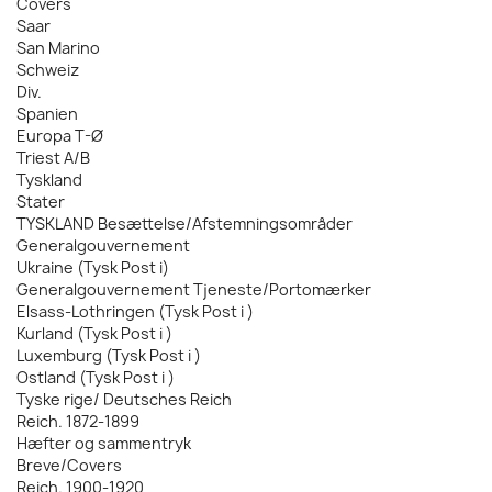
Covers
Saar
San Marino
Schweiz
Div.
Spanien
Europa T-Ø
Triest A/B
Tyskland
Stater
TYSKLAND Besættelse/Afstemningsområder
Generalgouvernement
Ukraine (Tysk Post i)
Generalgouvernement Tjeneste/Portomærker
Elsass-Lothringen (Tysk Post i )
Kurland (Tysk Post i )
Luxemburg (Tysk Post i )
Ostland (Tysk Post i )
Tyske rige/ Deutsches Reich
Reich. 1872-1899
Hæfter og sammentryk
Breve/Covers
Reich. 1900-1920