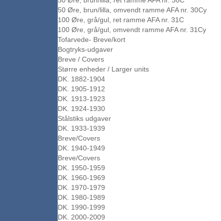
50 Øre, brun/lilla, ret ramme AFA nr. 30C
50 Øre, brun/lilla, omvendt ramme AFA nr. 30Cy
100 Øre, grå/gul, ret ramme AFA nr. 31C
100 Øre, grå/gul, omvendt ramme AFA nr. 31Cy
Tofarvede- Breve/kort
Bogtryks-udgaver
Breve / Covers
Større enheder / Larger units
DK. 1882-1904
DK. 1905-1912
DK. 1913-1923
DK. 1924-1930
Stålstiks udgaver
DK. 1933-1939
Breve/Covers
DK. 1940-1949
Breve/Covers
DK. 1950-1959
DK. 1960-1969
DK. 1970-1979
DK. 1980-1989
DK. 1990-1999
DK. 2000-2009