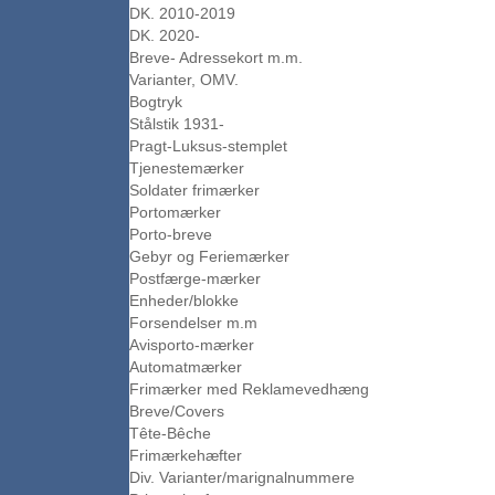
DK. 2010-2019
DK. 2020-
Breve- Adressekort m.m.
Varianter, OMV.
Bogtryk
Stålstik 1931-
Pragt-Luksus-stemplet
Tjenestemærker
Soldater frimærker
Portomærker
Porto-breve
Gebyr og Feriemærker
Postfærge-mærker
Enheder/blokke
Forsendelser m.m
Avisporto-mærker
Automatmærker
Frimærker med Reklamevedhæng
Breve/Covers
Tête-Bêche
Frimærkehæfter
Div. Varianter/marignalnummere