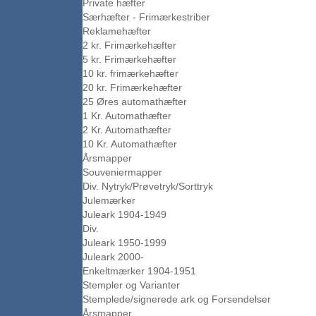
Private hæfter
Særhæfter - Frimærkestriber
Reklamehæfter
2 kr. Frimærkehæfter
5 kr. Frimærkehæfter
10 kr. frimærkehæfter
20 kr. Frimærkehæfter
25 Øres automathæfter
1 Kr. Automathæfter
2 Kr. Automathæfter
10 Kr. Automathæfter
Årsmapper
Souveniermapper
Div. Nytryk/Prøvetryk/Sorttryk
Julemærker
Juleark 1904-1949
Div.
Juleark 1950-1999
Juleark 2000-
Enkeltmærker 1904-1951
Stempler og Varianter
Stemplede/signerede ark og Forsendelser
Årsmapper