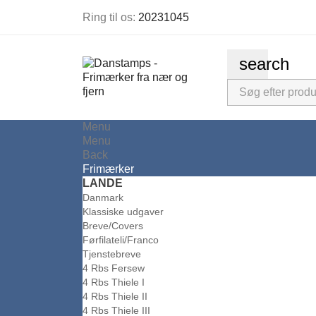
Ring til os:
20231045
search
Menu
Menu
Back
Frimærker
LANDE
Danmark
Klassiske udgaver
Breve/Covers
Førfilateli/Franco
Tjenstebreve
4 Rbs Fersew
4 Rbs Thiele I
4 Rbs Thiele II
4 Rbs Thiele III