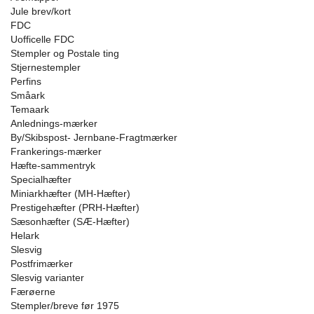
Jule brev/kort
FDC
Uofficelle FDC
Stempler og Postale ting
Stjernestempler
Perfins
Småark
Temaark
Anlednings-mærker
By/Skibspost- Jernbane-Fragtmærker
Frankerings-mærker
Hæfte-sammentryk
Specialhæfter
Miniarkhæfter (MH-Hæfter)
Prestigehæfter (PRH-Hæfter)
Sæsonhæfter (SÆ-Hæfter)
Helark
Slesvig
Postfrimærker
Slesvig varianter
Færøerne
Stempler/breve før 1975