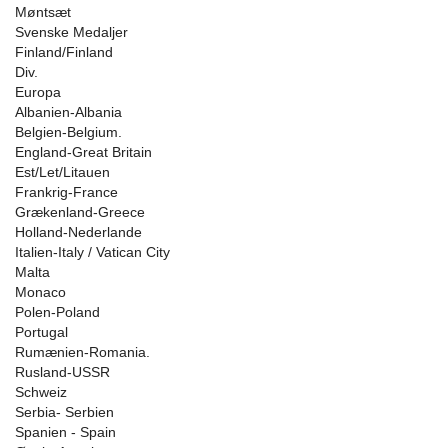
Møntsæt
Svenske Medaljer
Finland/Finland
Div.
Europa
Albanien-Albania
Belgien-Belgium.
England-Great Britain
Est/Let/Litauen
Frankrig-France
Grækenland-Greece
Holland-Nederlande
Italien-Italy / Vatican City
Malta
Monaco
Polen-Poland
Portugal
Rumænien-Romania.
Rusland-USSR
Schweiz
Serbia- Serbien
Spanien - Spain