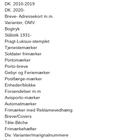
DK. 2010-2019
DK. 2020-
Breve- Adressekort m.m.
Varianter, OMV.
Bogtryk
Stålstik 1931-
Pragt-Luksus-stemplet
Tjenestemærker
Soldater frimærker
Portomærker
Porto-breve
Gebyr og Feriemærker
Postfærge-mærker
Enheder/blokke
Forsendelser m.m
Avisporto-mærker
Automatmærker
Frimærker med Reklamevedhæng
Breve/Covers
Tête-Bêche
Frimærkehæfter
Div. Varianter/marignalnummere