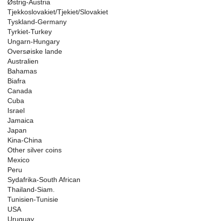
Østrig-Austria
Tjekkoslovakiet/Tjekiet/Slovakiet
Tyskland-Germany
Tyrkiet-Turkey
Ungarn-Hungary
Oversøiske lande
Australien
Bahamas
Biafra
Canada
Cuba
Israel
Jamaica
Japan
Kina-China
Other silver coins
Mexico
Peru
Sydafrika-South African
Thailand-Siam.
Tunisien-Tunisie
USA
Uruguay