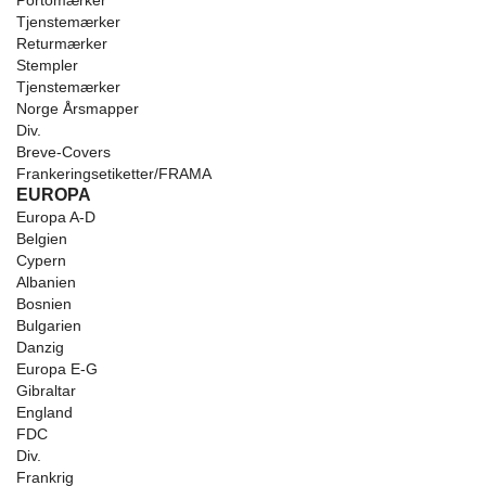
Portomærker
Tjenstemærker
Returmærker
Stempler
Tjenstemærker
Norge Årsmapper
Div.
Breve-Covers
Frankeringsetiketter/FRAMA
EUROPA
Europa A-D
Belgien
Cypern
Albanien
Bosnien
Bulgarien
Danzig
Europa E-G
Gibraltar
England
FDC
Div.
Frankrig