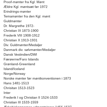
Proof-mønter fra Kgl. Mønt
Ældre Kgl. møntsæt før 1972
Erindrings-mønter
Temamønter fra den Kgl. mønt
Guldmønter
Dr. Margrethe 1972-
Christian IX 1873-1900
Frederik VIII 1908-1912
Christian X 1913-1931
Div. Guldmønter/Medaljer
Danmark div. sølvmønter/Medaljer
Dansk Vestindien/DWI
Færøerne/Faro Islands
Grønland-Greenland
Island/Iceland
Norge/Norway
Norske mønter før møntkonventionen i 1873
Hans 1481-1513
Chrisitan 1513-1523
Inter
Frederik I og Christian II 1524-1533
Christian III 1533-1559