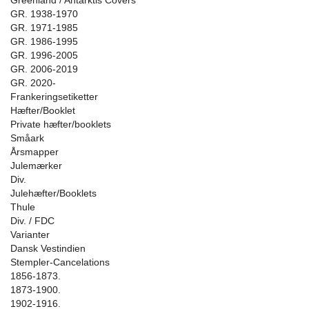
Greenland / Antarktis Covers
GR. 1938-1970
GR. 1971-1985
GR. 1986-1995
GR. 1996-2005
GR. 2006-2019
GR. 2020-
Frankeringsetiketter
Hæfter/Booklet
Private hæfter/booklets
Småark
Årsmapper
Julemærker
Div.
Julehæfter/Booklets
Thule
Div. / FDC
Varianter
Dansk Vestindien
Stempler-Cancelations
1856-1873.
1873-1900.
1902-1916.