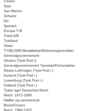
Covers
Saar
San Marino
Schweiz
Div.
Spanien
Europa T-Ø
Triest A/B
Tyskland
Stater
TYSKLAND Besættelse/Afstemningsområder
Generalgouvernement
Ukraine (Tysk Post i)
Generalgouvernement Tjeneste/Portomærker
Elsass-Lothringen (Tysk Post i )
Kurland (Tysk Post i )
Luxemburg (Tysk Post i )
Ostland (Tysk Post i )
Tyske rige/ Deutsches Reich
Reich. 1872-1899
Hæfter og sammentryk
Breve/Covers
Reich. 1900-1920