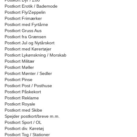
Postkort Dyr / Zoo
Postkort Erotik / Bademode
Postkort Fly/Zeppelin
Postkort Frimærker
Postkort med Fyrtårne
Postkort Gruss Aus
Postkort fra Grænsen
Postkort Jul og Nytårskort
Postkort med Kørertøjer
Postkort Lykønskning / Morskab
Postkort Militær
Postkort Møller
Postkort Mønter / Sedler
Postkort Pinse
Postkort Post / Posthuse
Postkort Påskekort
Postkort Reklame
Postkort Royale
Postkort med Skibe
Spejder postkort/breve m.m.
Postkort Sport / OL
Postkort div. Køretøj
Postkort Tog / Stationer