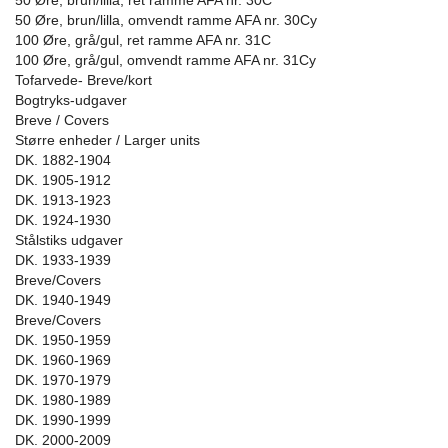
50 Øre, brun/lilla, ret ramme AFA nr. 30C
50 Øre, brun/lilla, omvendt ramme AFA nr. 30Cy
100 Øre, grå/gul, ret ramme AFA nr. 31C
100 Øre, grå/gul, omvendt ramme AFA nr. 31Cy
Tofarvede- Breve/kort
Bogtryks-udgaver
Breve / Covers
Større enheder / Larger units
DK. 1882-1904
DK. 1905-1912
DK. 1913-1923
DK. 1924-1930
Stålstiks udgaver
DK. 1933-1939
Breve/Covers
DK. 1940-1949
Breve/Covers
DK. 1950-1959
DK. 1960-1969
DK. 1970-1979
DK. 1980-1989
DK. 1990-1999
DK. 2000-2009