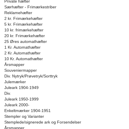
Private hæfter
Særhæfter - Frimærkestriber
Reklamehæfter
2 kr. Frimærkehæfter
5 kr. Frimærkehæfter
10 kr. frimærkehæfter
20 kr. Frimærkehæfter
25 Øres automathæfter
1 Kr. Automathæfter
2 Kr. Automathæfter
10 Kr. Automathæfter
Årsmapper
Souveniermapper
Div. Nytryk/Prøvetryk/Sorttryk
Julemærker
Juleark 1904-1949
Div.
Juleark 1950-1999
Juleark 2000-
Enkeltmærker 1904-1951
Stempler og Varianter
Stemplede/signerede ark og Forsendelser
Årsmapper