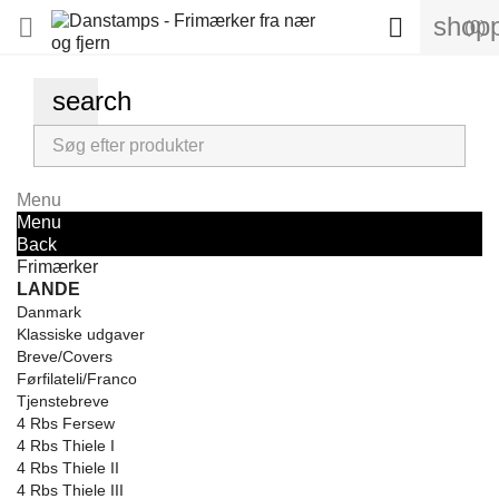
shopp


(0)
search
Menu
Menu
Back
Frimærker
LANDE
Danmark
Klassiske udgaver
Breve/Covers
Førfilateli/Franco
Tjenstebreve
4 Rbs Fersew
4 Rbs Thiele I
4 Rbs Thiele II
4 Rbs Thiele III