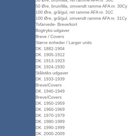
50 Øre, brun/lilla, ret ramme AFA nr. 30C
50 Øre, brun/lilla, omvendt ramme AFA nr. 30Cy
100 Øre, grå/gul, ret ramme AFA nr. 31C
100 Øre, grå/gul, omvendt ramme AFA nr. 31Cy
Tofarvede- Breve/kort
Bogtryks-udgaver
Breve / Covers
Større enheder / Larger units
DK. 1882-1904
DK. 1905-1912
DK. 1913-1923
DK. 1924-1930
Stålstiks udgaver
DK. 1933-1939
Breve/Covers
DK. 1940-1949
Breve/Covers
DK. 1950-1959
DK. 1960-1969
DK. 1970-1979
DK. 1980-1989
DK. 1990-1999
DK. 2000-2009