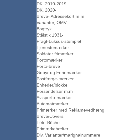
DK. 2010-2019
DK. 2020-
Breve- Adressekort m.m.
Varianter, OMV.
Bogtryk
Stålstik 1931-
Pragt-Luksus-stemplet
Tjenestemærker
Soldater frimærker
Portomærker
Porto-breve
Gebyr og Feriemærker
Postfærge-mærker
Enheder/blokke
Forsendelser m.m
Avisporto-mærker
Automatmærker
Frimærker med Reklamevedhæng
Breve/Covers
Tête-Bêche
Frimærkehæfter
Div. Varianter/marignalnummere