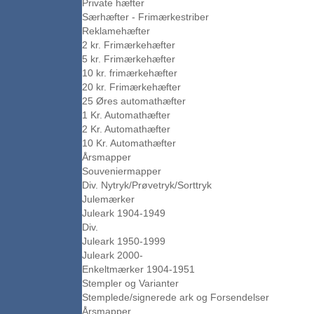
Private hæfter
Særhæfter - Frimærkestriber
Reklamehæfter
2 kr. Frimærkehæfter
5 kr. Frimærkehæfter
10 kr. frimærkehæfter
20 kr. Frimærkehæfter
25 Øres automathæfter
1 Kr. Automathæfter
2 Kr. Automathæfter
10 Kr. Automathæfter
Årsmapper
Souveniermapper
Div. Nytryk/Prøvetryk/Sorttryk
Julemærker
Juleark 1904-1949
Div.
Juleark 1950-1999
Juleark 2000-
Enkeltmærker 1904-1951
Stempler og Varianter
Stemplede/signerede ark og Forsendelser
Årsmapper