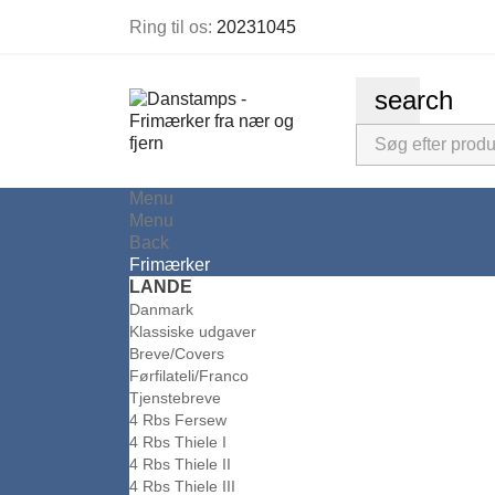
Ring til os:
20231045
search
Menu
Menu
Back
Frimærker
LANDE
Danmark
Klassiske udgaver
Breve/Covers
Førfilateli/Franco
Tjenstebreve
4 Rbs Fersew
4 Rbs Thiele I
4 Rbs Thiele II
4 Rbs Thiele III