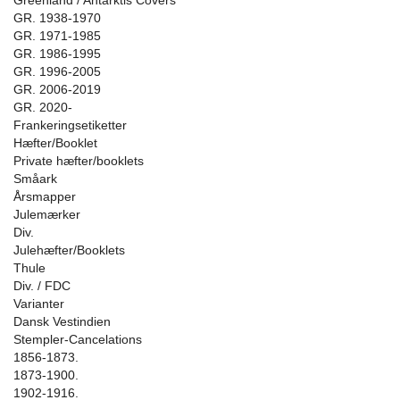
Greenland / Antarktis Covers
GR. 1938-1970
GR. 1971-1985
GR. 1986-1995
GR. 1996-2005
GR. 2006-2019
GR. 2020-
Frankeringsetiketter
Hæfter/Booklet
Private hæfter/booklets
Småark
Årsmapper
Julemærker
Div.
Julehæfter/Booklets
Thule
Div. / FDC
Varianter
Dansk Vestindien
Stempler-Cancelations
1856-1873.
1873-1900.
1902-1916.