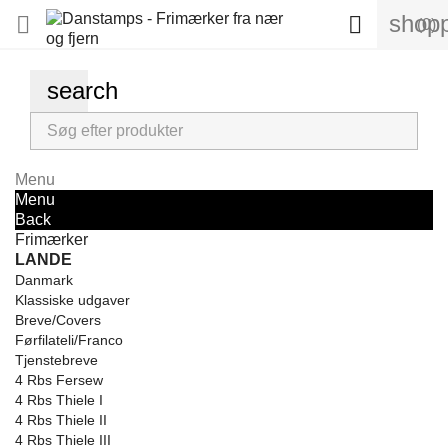
shopp


(0)
search
Menu
Menu
Back
Frimærker
LANDE
Danmark
Klassiske udgaver
Breve/Covers
Førfilateli/Franco
Tjenstebreve
4 Rbs Fersew
4 Rbs Thiele I
4 Rbs Thiele II
4 Rbs Thiele III