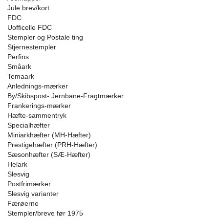
Jule brev/kort
FDC
Uofficelle FDC
Stempler og Postale ting
Stjernestempler
Perfins
Småark
Temaark
Anlednings-mærker
By/Skibspost- Jernbane-Fragtmærker
Frankerings-mærker
Hæfte-sammentryk
Specialhæfter
Miniarkhæfter (MH-Hæfter)
Prestigehæfter (PRH-Hæfter)
Sæsonhæfter (SÆ-Hæfter)
Helark
Slesvig
Postfrimærker
Slesvig varianter
Færøerne
Stempler/breve før 1975