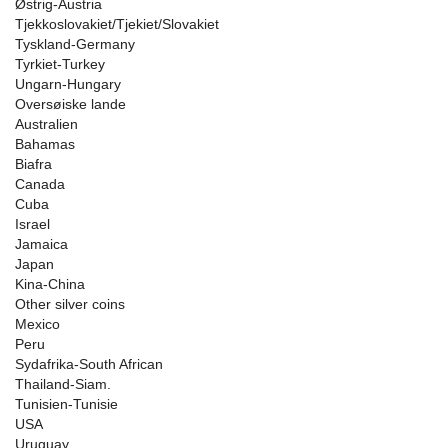
Østrig-Austria
Tjekkoslovakiet/Tjekiet/Slovakiet
Tyskland-Germany
Tyrkiet-Turkey
Ungarn-Hungary
Oversøiske lande
Australien
Bahamas
Biafra
Canada
Cuba
Israel
Jamaica
Japan
Kina-China
Other silver coins
Mexico
Peru
Sydafrika-South African
Thailand-Siam.
Tunisien-Tunisie
USA
Uruguay