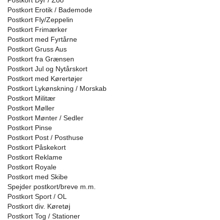
Postkort Dyr / Zoo
Postkort Erotik / Bademode
Postkort Fly/Zeppelin
Postkort Frimærker
Postkort med Fyrtårne
Postkort Gruss Aus
Postkort fra Grænsen
Postkort Jul og Nytårskort
Postkort med Kørertøjer
Postkort Lykønskning / Morskab
Postkort Militær
Postkort Møller
Postkort Mønter / Sedler
Postkort Pinse
Postkort Post / Posthuse
Postkort Påskekort
Postkort Reklame
Postkort Royale
Postkort med Skibe
Spejder postkort/breve m.m.
Postkort Sport / OL
Postkort div. Køretøj
Postkort Tog / Stationer