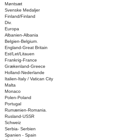
Møntsæt
Svenske Medaljer
Finland/Finland
Div.
Europa
Albanien-Albania
Belgien-Belgium.
England-Great Britain
Est/Let/Litauen
Frankrig-France
Grækenland-Greece
Holland-Nederlande
Italien-Italy / Vatican City
Malta
Monaco
Polen-Poland
Portugal
Rumænien-Romania.
Rusland-USSR
Schweiz
Serbia- Serbien
Spanien - Spain