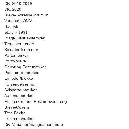
DK. 2010-2019
DK. 2020-
Breve- Adressekort m.m.
Varianter, OMV.
Bogtryk
Stålstik 1931-
Pragt-Luksus-stemplet
Tjenestemærker
Soldater frimærker
Portomærker
Porto-breve
Gebyr og Feriemærker
Postfærge-mærker
Enheder/blokke
Forsendelser m.m
Avisporto-mærker
Automatmærker
Frimærker med Reklamevedhæng
Breve/Covers
Tête-Bêche
Frimærkehæfter
Div. Varianter/marignalnummere