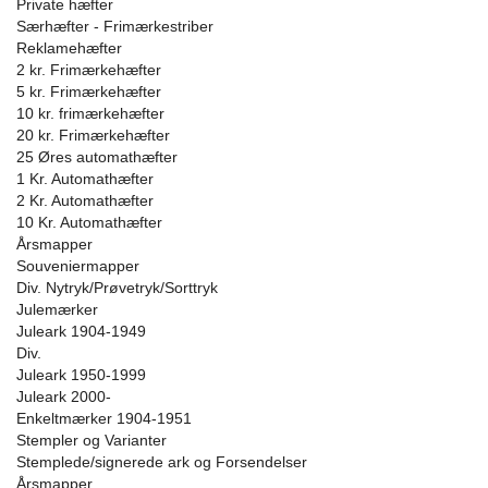
Private hæfter
Særhæfter - Frimærkestriber
Reklamehæfter
2 kr. Frimærkehæfter
5 kr. Frimærkehæfter
10 kr. frimærkehæfter
20 kr. Frimærkehæfter
25 Øres automathæfter
1 Kr. Automathæfter
2 Kr. Automathæfter
10 Kr. Automathæfter
Årsmapper
Souveniermapper
Div. Nytryk/Prøvetryk/Sorttryk
Julemærker
Juleark 1904-1949
Div.
Juleark 1950-1999
Juleark 2000-
Enkeltmærker 1904-1951
Stempler og Varianter
Stemplede/signerede ark og Forsendelser
Årsmapper