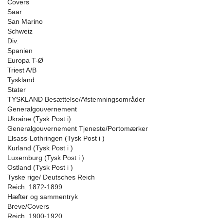
Covers
Saar
San Marino
Schweiz
Div.
Spanien
Europa T-Ø
Triest A/B
Tyskland
Stater
TYSKLAND Besættelse/Afstemningsområder
Generalgouvernement
Ukraine (Tysk Post i)
Generalgouvernement Tjeneste/Portomærker
Elsass-Lothringen (Tysk Post i )
Kurland (Tysk Post i )
Luxemburg (Tysk Post i )
Ostland (Tysk Post i )
Tyske rige/ Deutsches Reich
Reich. 1872-1899
Hæfter og sammentryk
Breve/Covers
Reich. 1900-1920