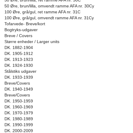
50 Øre, brun/lilla, ret ramme AFA nr. 30C
50 Øre, brun/lilla, omvendt ramme AFA nr. 30Cy
100 Øre, grå/gul, ret ramme AFA nr. 31C
100 Øre, grå/gul, omvendt ramme AFA nr. 31Cy
Tofarvede- Breve/kort
Bogtryks-udgaver
Breve / Covers
Større enheder / Larger units
DK. 1882-1904
DK. 1905-1912
DK. 1913-1923
DK. 1924-1930
Stålstiks udgaver
DK. 1933-1939
Breve/Covers
DK. 1940-1949
Breve/Covers
DK. 1950-1959
DK. 1960-1969
DK. 1970-1979
DK. 1980-1989
DK. 1990-1999
DK. 2000-2009