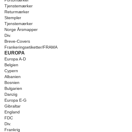
Portomærker
Tjenstemærker
Returmærker
Stempler
Tjenstemærker
Norge Årsmapper
Div.
Breve-Covers
Frankeringsetiketter/FRAMA
EUROPA
Europa A-D
Belgien
Cypern
Albanien
Bosnien
Bulgarien
Danzig
Europa E-G
Gibraltar
England
FDC
Div.
Frankrig