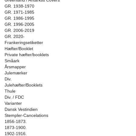
Greenland / Antarktis Covers
GR. 1938-1970
GR. 1971-1985
GR. 1986-1995
GR. 1996-2005
GR. 2006-2019
GR. 2020-
Frankeringsetiketter
Hæfter/Booklet
Private hæfter/booklets
Småark
Årsmapper
Julemærker
Div.
Julehæfter/Booklets
Thule
Div. / FDC
Varianter
Dansk Vestindien
Stempler-Cancelations
1856-1873.
1873-1900.
1902-1916.