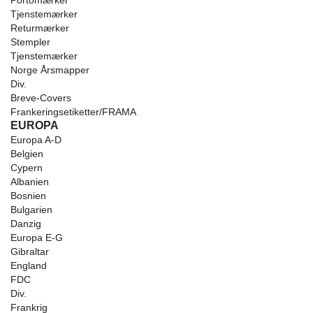
Portomærker
Tjenstemærker
Returmærker
Stempler
Tjenstemærker
Norge Årsmapper
Div.
Breve-Covers
Frankeringsetiketter/FRAMA
EUROPA
Europa A-D
Belgien
Cypern
Albanien
Bosnien
Bulgarien
Danzig
Europa E-G
Gibraltar
England
FDC
Div.
Frankrig