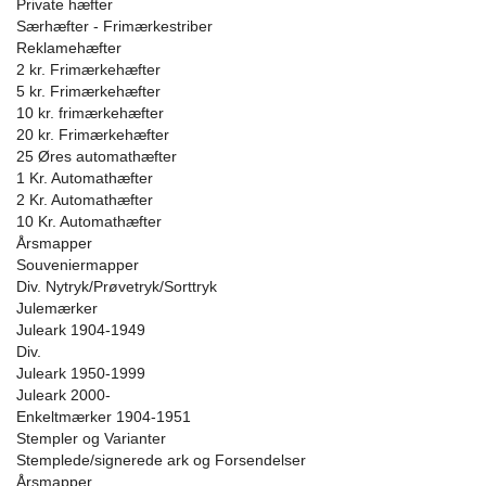
Private hæfter
Særhæfter - Frimærkestriber
Reklamehæfter
2 kr. Frimærkehæfter
5 kr. Frimærkehæfter
10 kr. frimærkehæfter
20 kr. Frimærkehæfter
25 Øres automathæfter
1 Kr. Automathæfter
2 Kr. Automathæfter
10 Kr. Automathæfter
Årsmapper
Souveniermapper
Div. Nytryk/Prøvetryk/Sorttryk
Julemærker
Juleark 1904-1949
Div.
Juleark 1950-1999
Juleark 2000-
Enkeltmærker 1904-1951
Stempler og Varianter
Stemplede/signerede ark og Forsendelser
Årsmapper