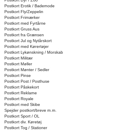
Postkort Dyr / Zoo
Postkort Erotik / Bademode
Postkort Fly/Zeppelin
Postkort Frimærker
Postkort med Fyrtårne
Postkort Gruss Aus
Postkort fra Grænsen
Postkort Jul og Nytårskort
Postkort med Kørertøjer
Postkort Lykønskning / Morskab
Postkort Militær
Postkort Møller
Postkort Mønter / Sedler
Postkort Pinse
Postkort Post / Posthuse
Postkort Påskekort
Postkort Reklame
Postkort Royale
Postkort med Skibe
Spejder postkort/breve m.m.
Postkort Sport / OL
Postkort div. Køretøj
Postkort Tog / Stationer