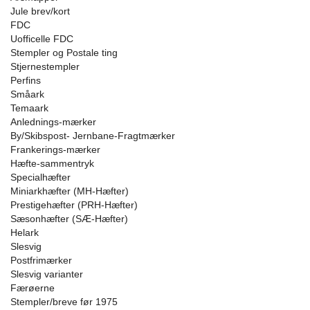
Jule brev/kort
FDC
Uofficelle FDC
Stempler og Postale ting
Stjernestempler
Perfins
Småark
Temaark
Anlednings-mærker
By/Skibspost- Jernbane-Fragtmærker
Frankerings-mærker
Hæfte-sammentryk
Specialhæfter
Miniarkhæfter (MH-Hæfter)
Prestigehæfter (PRH-Hæfter)
Sæsonhæfter (SÆ-Hæfter)
Helark
Slesvig
Postfrimærker
Slesvig varianter
Færøerne
Stempler/breve før 1975