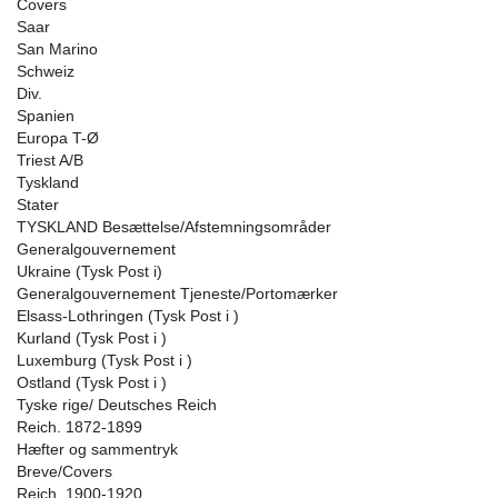
Covers
Saar
San Marino
Schweiz
Div.
Spanien
Europa T-Ø
Triest A/B
Tyskland
Stater
TYSKLAND Besættelse/Afstemningsområder
Generalgouvernement
Ukraine (Tysk Post i)
Generalgouvernement Tjeneste/Portomærker
Elsass-Lothringen (Tysk Post i )
Kurland (Tysk Post i )
Luxemburg (Tysk Post i )
Ostland (Tysk Post i )
Tyske rige/ Deutsches Reich
Reich. 1872-1899
Hæfter og sammentryk
Breve/Covers
Reich. 1900-1920