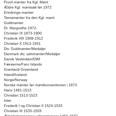
Proof-mønter fra Kgl. Mønt
Ældre Kgl. møntsæt før 1972
Erindrings-mønter
Temamønter fra den Kgl. mønt
Guldmønter
Dr. Margrethe 1972-
Christian IX 1873-1900
Frederik VIII 1908-1912
Christian X 1913-1931
Div. Guldmønter/Medaljer
Danmark div. sølvmønter/Medaljer
Dansk Vestindien/DWI
Færøerne/Faro Islands
Grønland-Greenland
Island/Iceland
Norge/Norway
Norske mønter før møntkonventionen i 1873
Hans 1481-1513
Chrisitan 1513-1523
Inter
Frederik I og Christian II 1524-1533
Christian III 1533-1559