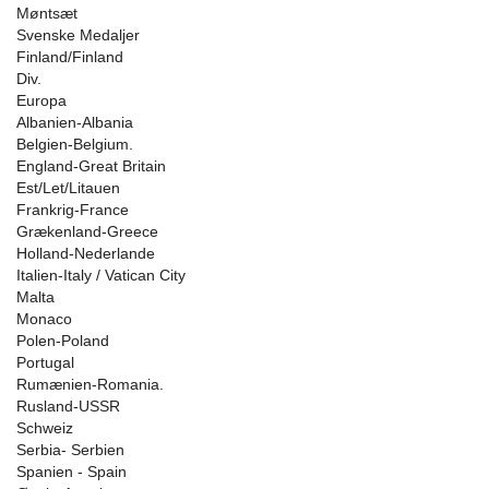
Møntsæt
Svenske Medaljer
Finland/Finland
Div.
Europa
Albanien-Albania
Belgien-Belgium.
England-Great Britain
Est/Let/Litauen
Frankrig-France
Grækenland-Greece
Holland-Nederlande
Italien-Italy / Vatican City
Malta
Monaco
Polen-Poland
Portugal
Rumænien-Romania.
Rusland-USSR
Schweiz
Serbia- Serbien
Spanien - Spain