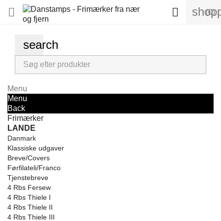
shopp


(0)
search
Menu
Menu
Back
Frimærker
LANDE
Danmark
Klassiske udgaver
Breve/Covers
Førfilateli/Franco
Tjenstebreve
4 Rbs Fersew
4 Rbs Thiele I
4 Rbs Thiele II
4 Rbs Thiele III