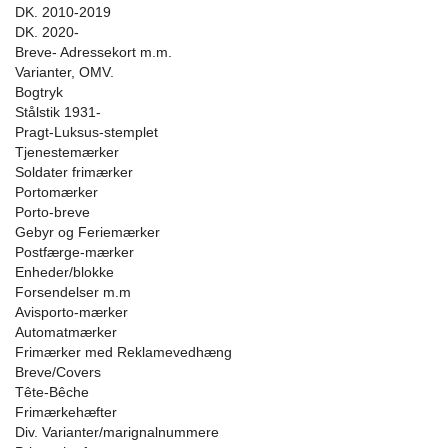
DK. 2010-2019
DK. 2020-
Breve- Adressekort m.m.
Varianter, OMV.
Bogtryk
Stålstik 1931-
Pragt-Luksus-stemplet
Tjenestemærker
Soldater frimærker
Portomærker
Porto-breve
Gebyr og Feriemærker
Postfærge-mærker
Enheder/blokke
Forsendelser m.m
Avisporto-mærker
Automatmærker
Frimærker med Reklamevedhæng
Breve/Covers
Tête-Bêche
Frimærkehæfter
Div. Varianter/marignalnummere