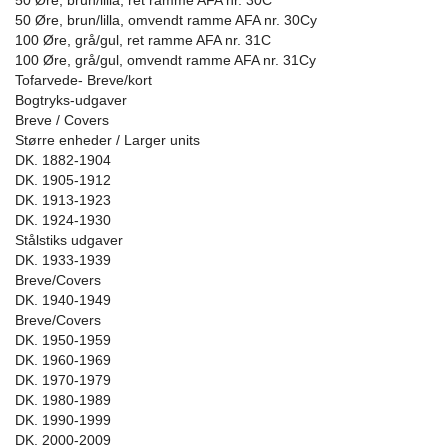
50 Øre, brun/lilla, ret ramme AFA nr. 30C
50 Øre, brun/lilla, omvendt ramme AFA nr. 30Cy
100 Øre, grå/gul, ret ramme AFA nr. 31C
100 Øre, grå/gul, omvendt ramme AFA nr. 31Cy
Tofarvede- Breve/kort
Bogtryks-udgaver
Breve / Covers
Større enheder / Larger units
DK. 1882-1904
DK. 1905-1912
DK. 1913-1923
DK. 1924-1930
Stålstiks udgaver
DK. 1933-1939
Breve/Covers
DK. 1940-1949
Breve/Covers
DK. 1950-1959
DK. 1960-1969
DK. 1970-1979
DK. 1980-1989
DK. 1990-1999
DK. 2000-2009