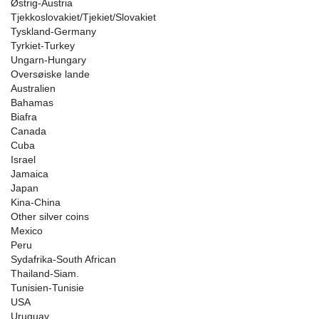
Østrig-Austria
Tjekkoslovakiet/Tjekiet/Slovakiet
Tyskland-Germany
Tyrkiet-Turkey
Ungarn-Hungary
Oversøiske lande
Australien
Bahamas
Biafra
Canada
Cuba
Israel
Jamaica
Japan
Kina-China
Other silver coins
Mexico
Peru
Sydafrika-South African
Thailand-Siam.
Tunisien-Tunisie
USA
Uruguay