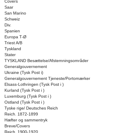
Covers
Saar
San Marino
Schweiz
Div.
Spanien
Europa T-Ø
Triest A/B
Tyskland
Stater
TYSKLAND Besættelse/Afstemningsområder
Generalgouvernement
Ukraine (Tysk Post i)
Generalgouvernement Tjeneste/Portomærker
Elsass-Lothringen (Tysk Post i )
Kurland (Tysk Post i )
Luxemburg (Tysk Post i )
Ostland (Tysk Post i )
Tyske rige/ Deutsches Reich
Reich. 1872-1899
Hæfter og sammentryk
Breve/Covers
Reich. 1900-1920