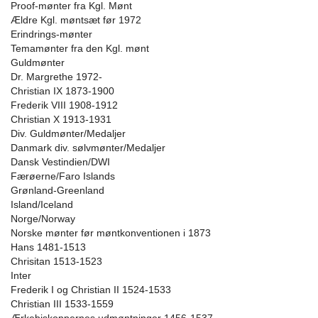
Proof-mønter fra Kgl. Mønt
Ældre Kgl. møntsæt før 1972
Erindrings-mønter
Temamønter fra den Kgl. mønt
Guldmønter
Dr. Margrethe 1972-
Christian IX 1873-1900
Frederik VIII 1908-1912
Christian X 1913-1931
Div. Guldmønter/Medaljer
Danmark div. sølvmønter/Medaljer
Dansk Vestindien/DWI
Færøerne/Faro Islands
Grønland-Greenland
Island/Iceland
Norge/Norway
Norske mønter før møntkonventionen i 1873
Hans 1481-1513
Chrisitan 1513-1523
Inter
Frederik I og Christian II 1524-1533
Christian III 1533-1559