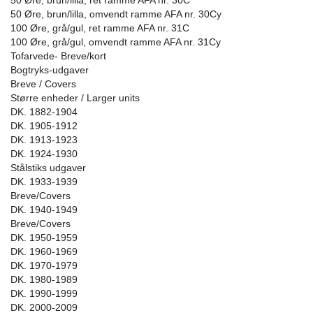
50 Øre, brun/lilla, ret ramme AFA nr. 30C
50 Øre, brun/lilla, omvendt ramme AFA nr. 30Cy
100 Øre, grå/gul, ret ramme AFA nr. 31C
100 Øre, grå/gul, omvendt ramme AFA nr. 31Cy
Tofarvede- Breve/kort
Bogtryks-udgaver
Breve / Covers
Større enheder / Larger units
DK. 1882-1904
DK. 1905-1912
DK. 1913-1923
DK. 1924-1930
Stålstiks udgaver
DK. 1933-1939
Breve/Covers
DK. 1940-1949
Breve/Covers
DK. 1950-1959
DK. 1960-1969
DK. 1970-1979
DK. 1980-1989
DK. 1990-1999
DK. 2000-2009