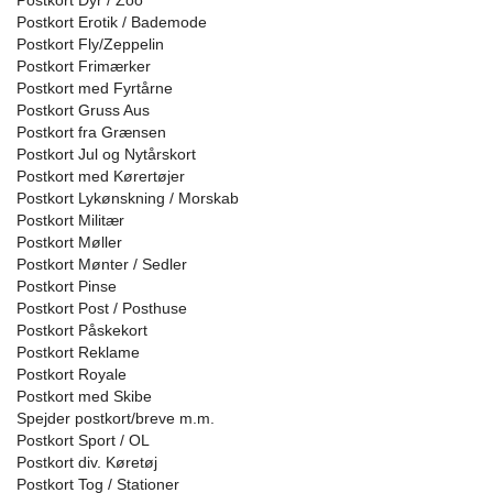
Postkort Dyr / Zoo
Postkort Erotik / Bademode
Postkort Fly/Zeppelin
Postkort Frimærker
Postkort med Fyrtårne
Postkort Gruss Aus
Postkort fra Grænsen
Postkort Jul og Nytårskort
Postkort med Kørertøjer
Postkort Lykønskning / Morskab
Postkort Militær
Postkort Møller
Postkort Mønter / Sedler
Postkort Pinse
Postkort Post / Posthuse
Postkort Påskekort
Postkort Reklame
Postkort Royale
Postkort med Skibe
Spejder postkort/breve m.m.
Postkort Sport / OL
Postkort div. Køretøj
Postkort Tog / Stationer