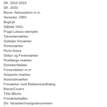
DK. 2010-2019
DK. 2020-
Breve- Adressekort m.m.
Varianter, OMV.
Bogtryk
Stålstik 1931-
Pragt-Luksus-stemplet
Tjenestemærker
Soldater frimærker
Portomærker
Porto-breve
Gebyr og Feriemærker
Postfærge-mærker
Enheder/blokke
Forsendelser m.m
Avisporto-mærker
Automatmærker
Frimærker med Reklamevedhæng
Breve/Covers
Tête-Bêche
Frimærkehæfter
Div. Varianter/marignalnummere