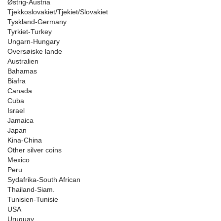
Østrig-Austria
Tjekkoslovakiet/Tjekiet/Slovakiet
Tyskland-Germany
Tyrkiet-Turkey
Ungarn-Hungary
Oversøiske lande
Australien
Bahamas
Biafra
Canada
Cuba
Israel
Jamaica
Japan
Kina-China
Other silver coins
Mexico
Peru
Sydafrika-South African
Thailand-Siam.
Tunisien-Tunisie
USA
Uruguay