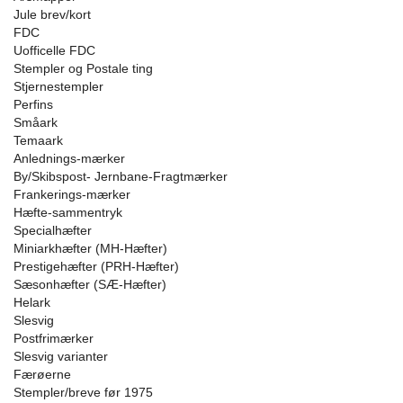
Jule brev/kort
FDC
Uofficelle FDC
Stempler og Postale ting
Stjernestempler
Perfins
Småark
Temaark
Anlednings-mærker
By/Skibspost- Jernbane-Fragtmærker
Frankerings-mærker
Hæfte-sammentryk
Specialhæfter
Miniarkhæfter (MH-Hæfter)
Prestigehæfter (PRH-Hæfter)
Sæsonhæfter (SÆ-Hæfter)
Helark
Slesvig
Postfrimærker
Slesvig varianter
Færøerne
Stempler/breve før 1975