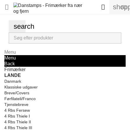
shopp


(0)
search
Menu
Menu
Back
Frimærker
LANDE
Danmark
Klassiske udgaver
Breve/Covers
Førfilateli/Franco
Tjenstebreve
4 Rbs Fersew
4 Rbs Thiele I
4 Rbs Thiele II
4 Rbs Thiele III