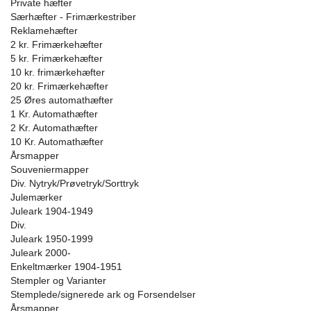
Private hæfter
Særhæfter - Frimærkestriber
Reklamehæfter
2 kr. Frimærkehæfter
5 kr. Frimærkehæfter
10 kr. frimærkehæfter
20 kr. Frimærkehæfter
25 Øres automathæfter
1 Kr. Automathæfter
2 Kr. Automathæfter
10 Kr. Automathæfter
Årsmapper
Souveniermapper
Div. Nytryk/Prøvetryk/Sorttryk
Julemærker
Juleark 1904-1949
Div.
Juleark 1950-1999
Juleark 2000-
Enkeltmærker 1904-1951
Stempler og Varianter
Stemplede/signerede ark og Forsendelser
Årsmapper