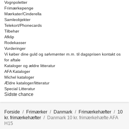
Vognpoletter
Frimærkepenge
Mærkater/Cinderella
Samleobjekter
Telekort/Phonecards
Tilbehør
Afklip
Rodekasser
Vurderinger
Vi køber dine guld og sølvmønter m.m. til dagsprisen kontakt os
for aftale
Kataloger og ældre litteratur
AFA Kataloger
Michel kataloger
Ældre kataloger/litteratur
Special Litteratur
Sidste chance
Forside
Frimærker
Danmark
Frimærkehæfter
10
kr. frimærkehæfter
Danmark 10 kr. frimærkehæfte AFA
H15