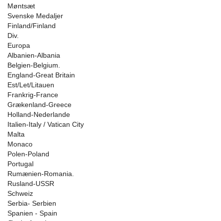
Møntsæt
Svenske Medaljer
Finland/Finland
Div.
Europa
Albanien-Albania
Belgien-Belgium.
England-Great Britain
Est/Let/Litauen
Frankrig-France
Grækenland-Greece
Holland-Nederlande
Italien-Italy / Vatican City
Malta
Monaco
Polen-Poland
Portugal
Rumænien-Romania.
Rusland-USSR
Schweiz
Serbia- Serbien
Spanien - Spain