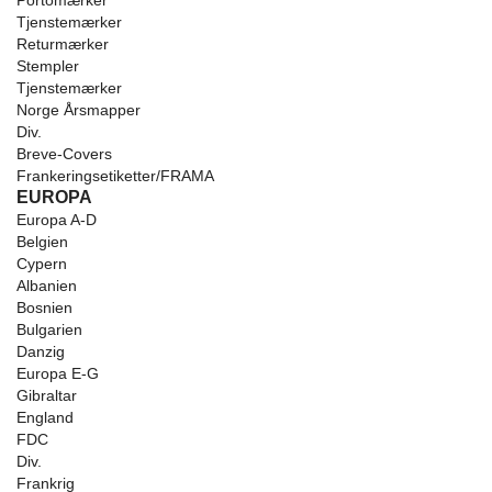
Portomærker
Tjenstemærker
Returmærker
Stempler
Tjenstemærker
Norge Årsmapper
Div.
Breve-Covers
Frankeringsetiketter/FRAMA
EUROPA
Europa A-D
Belgien
Cypern
Albanien
Bosnien
Bulgarien
Danzig
Europa E-G
Gibraltar
England
FDC
Div.
Frankrig