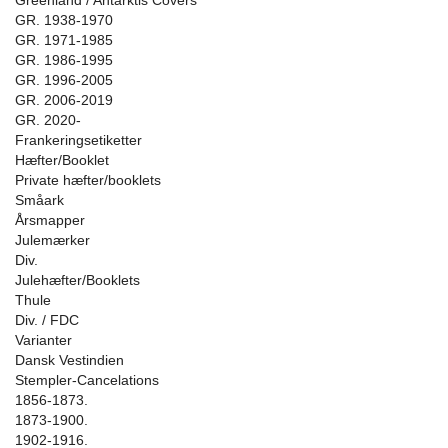
Greenland / Antarktis Covers
GR. 1938-1970
GR. 1971-1985
GR. 1986-1995
GR. 1996-2005
GR. 2006-2019
GR. 2020-
Frankeringsetiketter
Hæfter/Booklet
Private hæfter/booklets
Småark
Årsmapper
Julemærker
Div.
Julehæfter/Booklets
Thule
Div. / FDC
Varianter
Dansk Vestindien
Stempler-Cancelations
1856-1873.
1873-1900.
1902-1916.